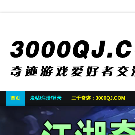
首页
发帖/注册/登录
三千奇迹：3000QJ.COM