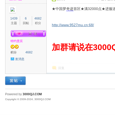
★中国梦
奇迹
首区★满32000点★进
1439
6
4682
主题
回帖
积分
http://www.9527mu.cn:68/
特约贵宾
00
加群请说在3000Q
积分
4682
发消息
回复
QJ
Powered by
3000QJ.COM
Copyright © 2009-2024, 3000QJ.COM