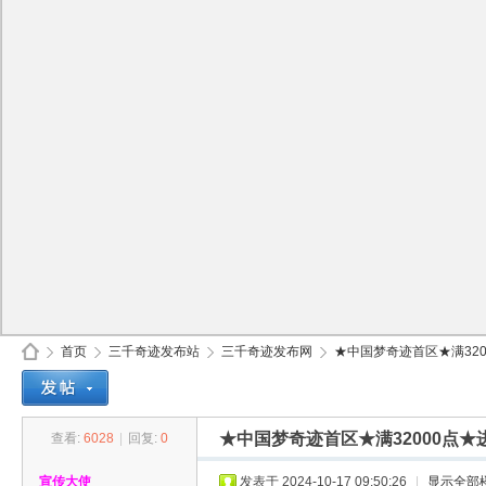
首页
三千奇迹发布站
三千奇迹发布网
★中国梦奇迹首区★满320
★中国梦奇迹首区★满32000点
查看:
6028
|
回复:
0
30
»
›
›
›
宣传大使
发表于 2024-10-17 09:50:26
|
显示全部