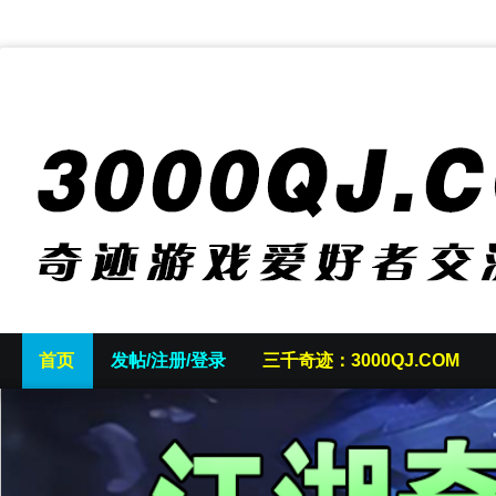
首页
发帖/注册/登录
三千奇迹：3000QJ.COM