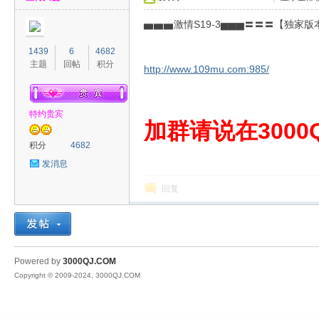
▅▅▅激情S19-3▅▅▅〓〓〓【独家
1439
6
4682
主题
回帖
积分
http://www.109mu.com:985/
特约贵宾
00
加群请说在3000Q
积分
4682
发消息
回复
QJ
Powered by
3000QJ.COM
Copyright © 2009-2024, 3000QJ.COM