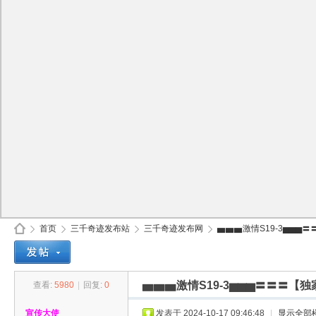
首页
三千奇迹发布站
三千奇迹发布网
▅▅▅激情S19-3▅▅▅〓
▅▅▅激情S19-3▅▅▅〓〓〓【
查看:
5980
|
回复:
0
30
»
›
›
›
宣传大使
发表于 2024-10-17 09:46:48
|
显示全部