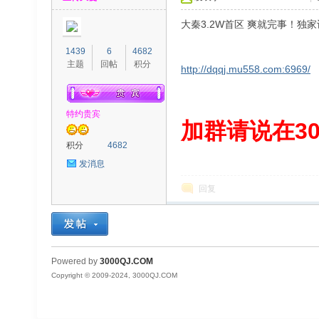
大秦3.2W首区 爽就完事！独家
1439
6
4682
主题
回帖
积分
http://dqqj.mu558.com:6969/
特约贵宾
00
加群请说在300
积分
4682
发消息
回复
QJ
Powered by
3000QJ.COM
Copyright © 2009-2024, 3000QJ.COM