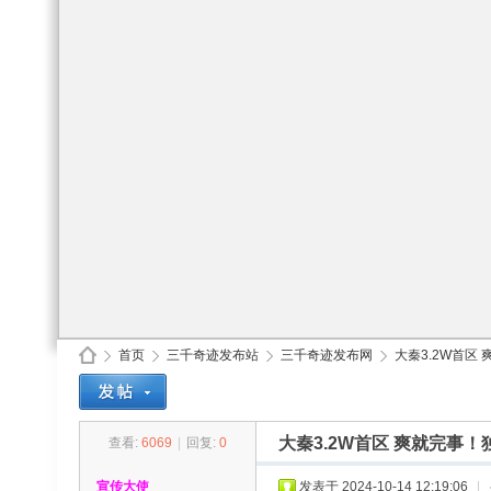
首页
三千奇迹发布站
三千奇迹发布网
大秦3.2W首区 
大秦3.2W首区 爽就完事！
查看:
6069
|
回复:
0
30
»
›
›
›
宣传大使
发表于 2024-10-14 12:19:06
|