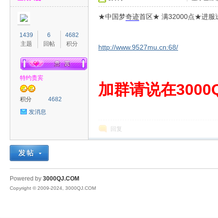
★中国梦
奇迹
首区★ 满32000点★
1439
6
4682
主题
回帖
积分
http://www.9527mu.cn:68/
特约贵宾
00
加群请说在3000Q
积分
4682
发消息
回复
QJ
Powered by
3000QJ.COM
Copyright © 2009-2024, 3000QJ.COM