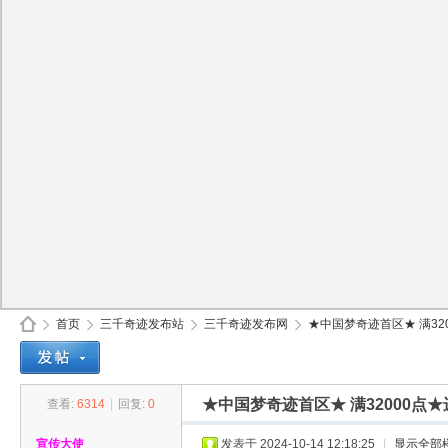
首页
三千奇迹发布站
三千奇迹发布网
★中国梦奇迹首区★ 满320
★中国梦奇迹首区★ 满32000点
查看:
6314
|
回复:
0
30
»
›
›
›
宣传大使
发表于 2024-10-14 12:18:25
|
显示全部