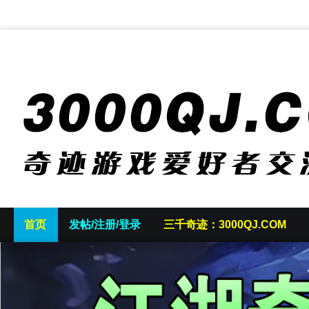
首页
发帖/注册/登录
三千奇迹：3000QJ.COM