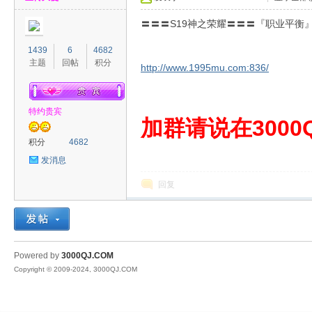
〓〓〓S19神之荣耀〓〓〓『职业平衡』
1439
6
4682
主题
回帖
积分
http://www.1995mu.com:836/
特约贵宾
00
加群请说在3000Q
积分
4682
发消息
回复
QJ
Powered by
3000QJ.COM
Copyright © 2009-2024, 3000QJ.COM