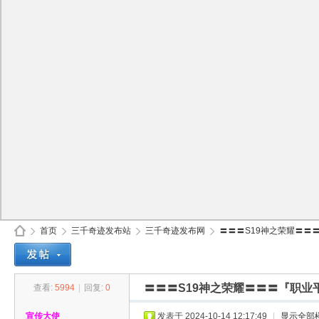
首页
三千奇迹发布站
三千奇迹发布网
〓〓〓S19神之荣耀〓〓〓
〓〓〓S19神之荣耀〓〓〓『职业
查看:
5994
|
回复:
0
30
»
›
›
›
宣传大使
发表于 2024-10-14 12:17:49
|
显示全部