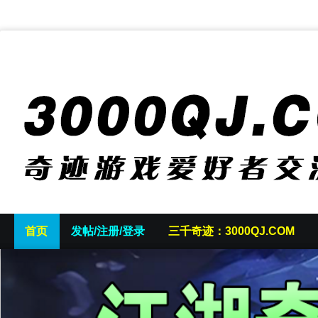
首页
发帖/注册/登录
三千奇迹：3000QJ.COM