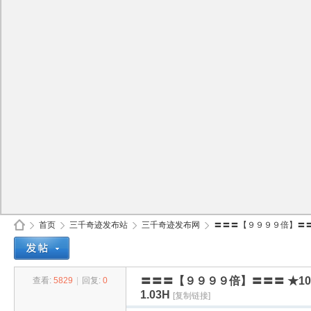
首页
三千奇迹发布站
三千奇迹发布网
〓〓〓【９９９９倍】〓〓〓
〓〓〓【９９９９倍】〓〓〓 ★1
查看:
5829
|
回复:
0
30
»
›
›
›
1.03H
[复制链接]