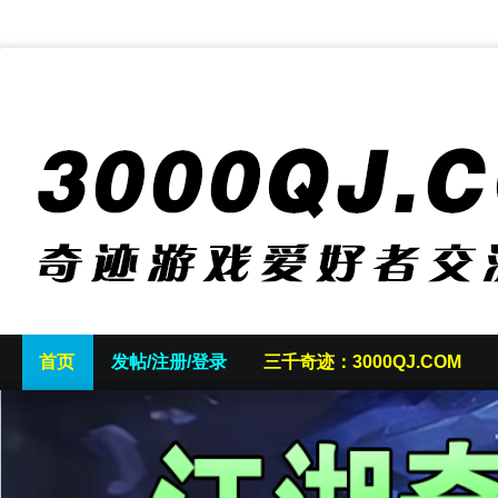
首页
发帖/注册/登录
三千奇迹：3000QJ.COM