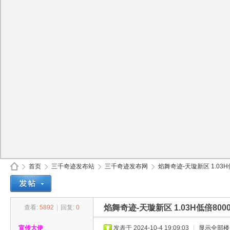
首页
三千奇迹发布站
三千奇迹发布网
焰舞奇迹-天璇新区 1.03H低
焰舞奇迹-天璇新区 1.03H低倍8
查看:
5892
|
回复:
0
30
»
›
›
›
宣传大使
发表于 2024-10-4 19:09:03
|
显示全部楼