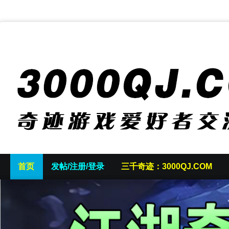
首页
发帖/注册/登录
三千奇迹：3000QJ.COM