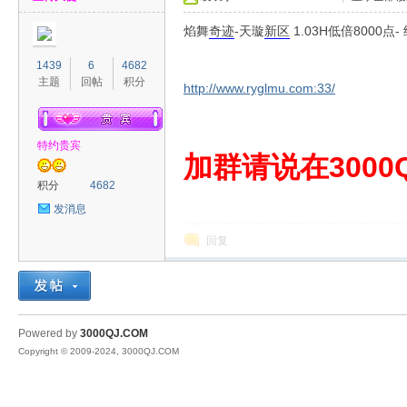
焰舞
奇迹
-天璇
新区
1.03H低倍800
1439
6
4682
主题
回帖
积分
http://www.ryglmu.com:33/
特约贵宾
00
加群请说在3000Q
积分
4682
发消息
回复
QJ
Powered by
3000QJ.COM
Copyright © 2009-2024, 3000QJ.COM