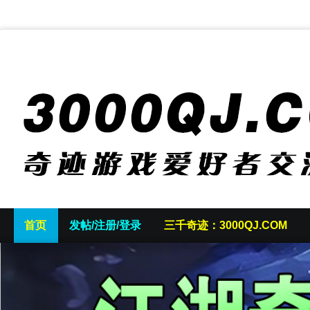
首页
发帖/注册/登录
三千奇迹：3000QJ.COM