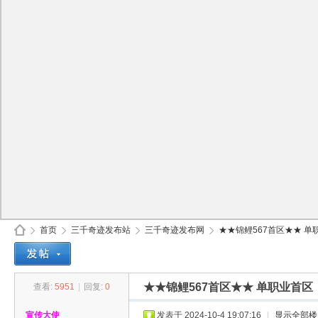
首页
三千奇迹发布站
三千奇迹发布网
★★锦鲤567首区★★ 单职
★★锦鲤567首区★★ 单职业首区
查看:
5951
|
回复:
0
30
»
›
›
›
宣传大使
发表于 2024-10-4 19:07:16
|
显示全部楼