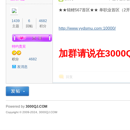
★★锦鲤567首区★★ 单职业首区（2
1439
6
4682
主题
回帖
积分
http://www.yydsmu.com:10000/
特约贵宾
00
加群请说在3000Q
积分
4682
发消息
回复
QJ
Powered by
3000QJ.COM
Copyright © 2009-2024, 3000QJ.COM