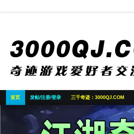
首页
发帖/注册/登录
三千奇迹：3000QJ.COM