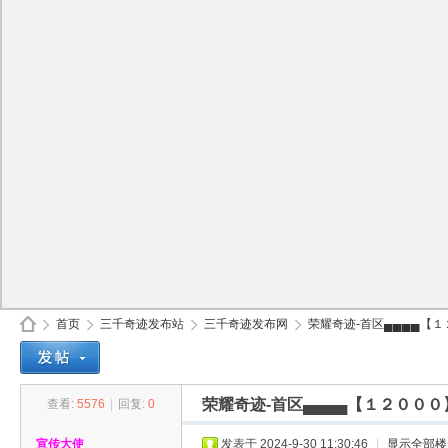
首页
三千奇迹发布站
三千奇迹发布网
荣耀奇迹-首区▄▄▄▄【１２
荣耀奇迹-首区▄▄▄▄【１２０００
查看:
5576
|
回复:
0
30
»
›
›
›
宣传大使
发表于 2024-9-30 11:30:46
|
显示全部楼