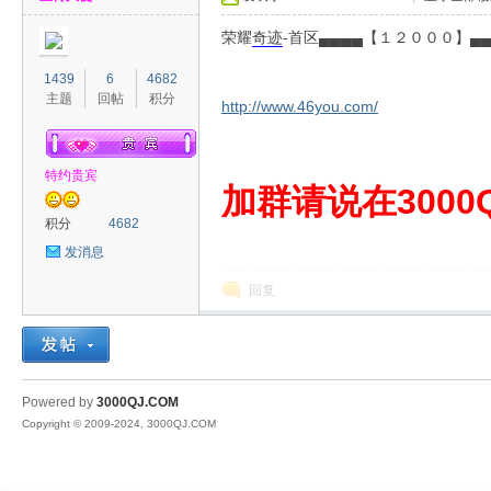
荣耀
奇迹
-首区▄▄▄▄【１２０００】▄
1439
6
4682
主题
回帖
积分
http://www.46you.com/
特约贵宾
00
加群请说在3000Q
积分
4682
发消息
回复
QJ
Powered by
3000QJ.COM
Copyright © 2009-2024, 3000QJ.COM