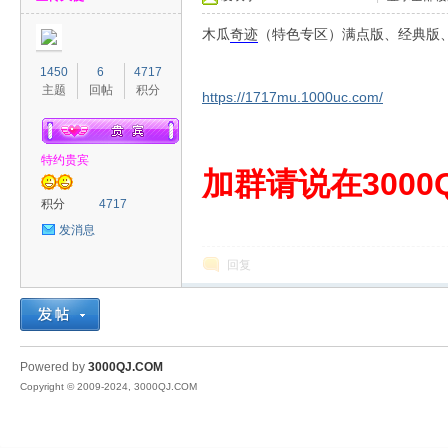
木瓜
奇迹
（特色专区）满点版、经典版、
1450
6
4717
主题
回帖
积分
https://1717mu.1000uc.com/
特约贵宾
00
加群请说在3000Q
积分
4717
发消息
回复
QJ
Powered by
3000QJ.COM
Copyright © 2009-2024, 3000QJ.COM