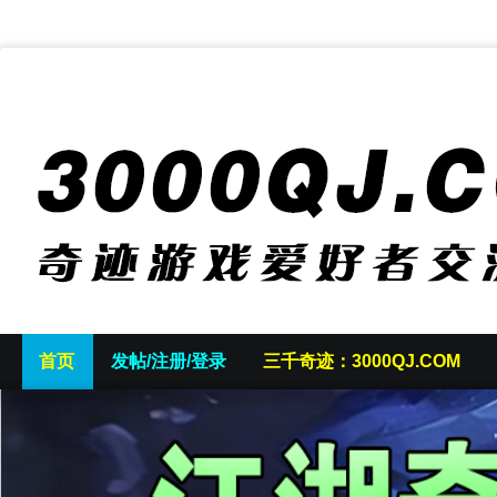
首页
发帖/注册/登录
三千奇迹：3000QJ.COM