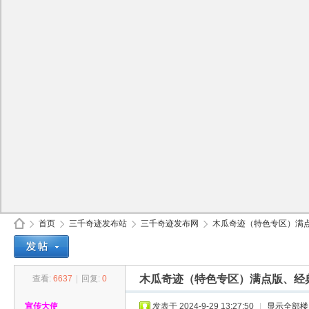
首页
三千奇迹发布站
三千奇迹发布网
木瓜奇迹（特色专区）满点
木瓜奇迹（特色专区）满点版、经
查看:
6637
|
回复:
0
30
»
›
›
›
宣传大使
发表于 2024-9-29 13:27:50
|
显示全部楼