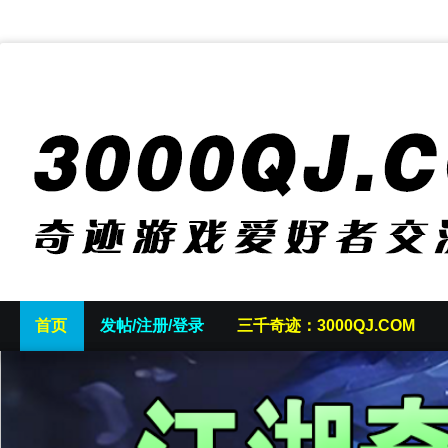
首页
发帖/注册/登录
三千奇迹：3000QJ.COM