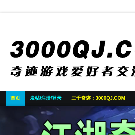
首页
发帖/注册/登录
三千奇迹：3000QJ.COM