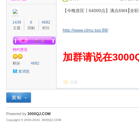
【今晚首区┃64000点】满点6W4┃
1439
6
4682
主题
回帖
积分
http://www.clmu.top:88/
特约贵宾
00
加群请说在3000Q
积分
4682
发消息
回复
QJ
Powered by
3000QJ.COM
Copyright © 2009-2024, 3000QJ.COM