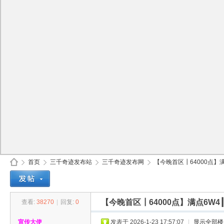
首页
三千奇迹发布站
三千奇迹发布网
【今晚首区┃64000点】满
【今晚首区┃64000点】满点6
查看:
38270
|
回复:
0
30
»
›
›
›
宣传大使
发表于 2026-1-23 17:57:07
|
显示全部楼