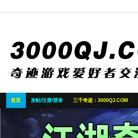
首页
发帖/注册/登录
三千奇迹：3000QJ.COM