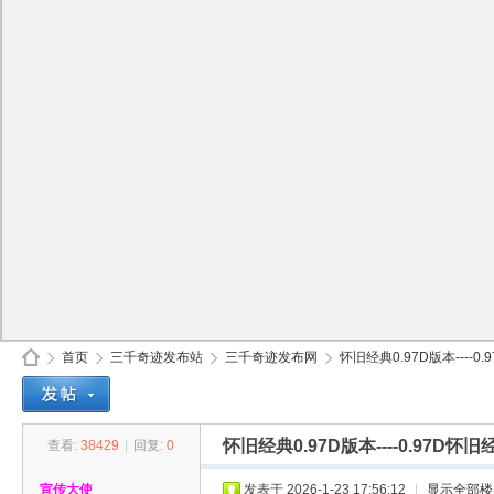
首页
三千奇迹发布站
三千奇迹发布网
怀旧经典0.97D版本----0.9
怀旧经典0.97D版本----0.97D怀
查看:
38429
|
回复:
0
30
»
›
›
›
宣传大使
发表于 2026-1-23 17:56:12
|
显示全部楼