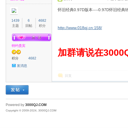
怀旧经典0.97D版本----0.97D怀旧经典
1439
6
4682
主题
回帖
积分
http://www.018qj.cn:158/
特约贵宾
00
加群请说在3000Q
积分
4682
发消息
回复
QJ
Powered by
3000QJ.COM
Copyright © 2009-2024, 3000QJ.COM