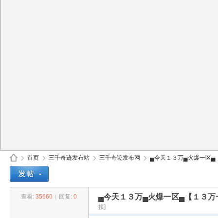
首页
三千奇迹发布站
三千奇迹发布网
▄今天１３万▄火爆一区▄【
▄今天１３万▄火爆一区▄【１３万
查看:
35660
|
回复:
0
30
»
›
›
›
接]