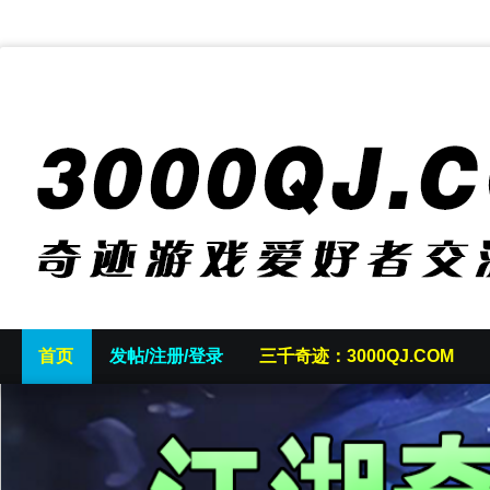
首页
发帖/注册/登录
三千奇迹：3000QJ.COM