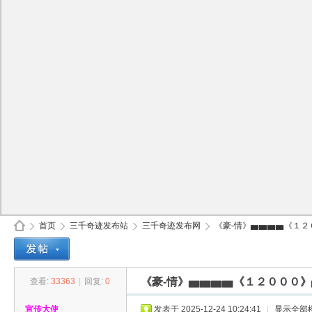
首页
三千奇迹发布站
三千奇迹发布网
《豪-情》▅▅▅▅《１２０
《豪-情》▅▅▅▅《１２０００
查看:
33363
|
回复:
0
30
»
›
›
›
宣传大使
发表于 2025-12-24 10:24:41
|
显示全部