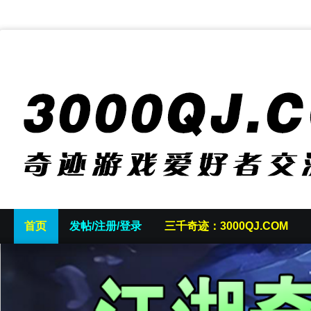
首页
发帖/注册/登录
三千奇迹：3000QJ.COM