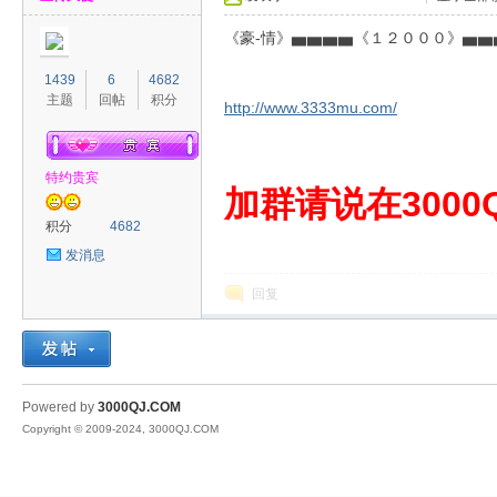
《豪-情》▅▅▅▅《１２０００》▅▅
1439
6
4682
主题
回帖
积分
http://www.3333mu.com/
特约贵宾
00
加群请说在3000Q
积分
4682
发消息
回复
QJ
Powered by
3000QJ.COM
Copyright © 2009-2024, 3000QJ.COM