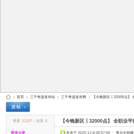
首页
三千奇迹发布站
三千奇迹发布网
【今晚新区┃32000点】 
【今晚新区┃32000点】 全职
查看:
31107
|
回复:
0
30
»
›
›
›
宣传大使
发表于 2025-12-8 09:57:00
|
显示全部楼