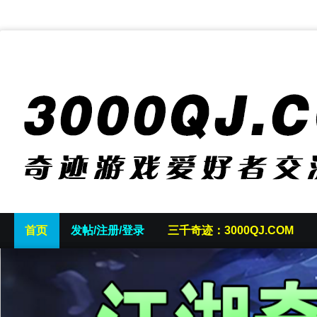
首页
发帖/注册/登录
三千奇迹：3000QJ.COM