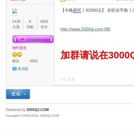
【今晚
新区
┃32000点】 全职业平
1439
6
4682
主题
回帖
积分
http://www.2000qj.com:88/
特约贵宾
00
加群请说在3000Q
积分
4682
发消息
回复
QJ
Powered by
3000QJ.COM
Copyright © 2009-2024, 3000QJ.COM