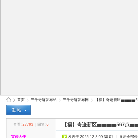
首页
三千奇迹发布站
三千奇迹发布网
【福】奇迹新区▅▅▅▅56
【福】奇迹新区▅▅▅▅567点▅
查看:
27793
|
回复:
0
30
»
›
›
›
宣传大使
发表于 2025-12-3 09:30:01
|
显示全部楼