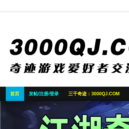
首页
发帖/注册/登录
三千奇迹：3000QJ.COM