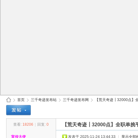
首页
三千奇迹发布站
三千奇迹发布网
【荒天奇迹┃32000点】
【荒天奇迹┃32000点】全职单
查看:
18206
|
回复:
0
30
»
›
›
›
宣传大使
发表于 2025-11-24 13:44:33
|
显示全部