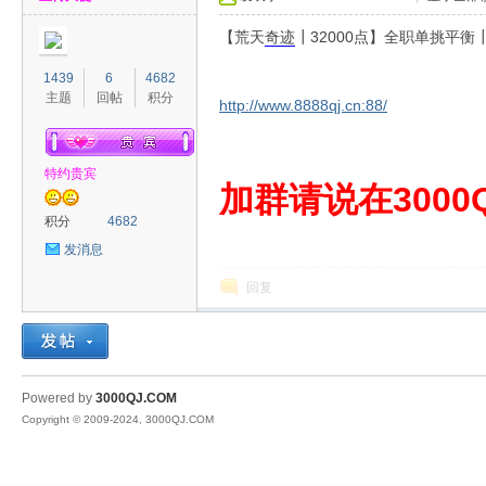
【荒天
奇迹
┃32000点】全职单挑平
1439
6
4682
主题
回帖
积分
http://www.8888qj.cn:88/
特约贵宾
00
加群请说在3000Q
积分
4682
发消息
回复
QJ
Powered by
3000QJ.COM
Copyright © 2009-2024, 3000QJ.COM