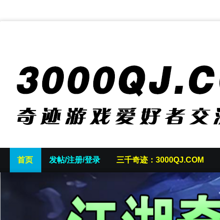
首页
发帖/注册/登录
三千奇迹：3000QJ.COM