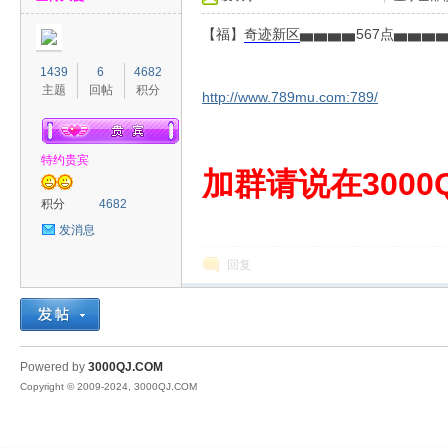
【福】
奇迹
新区
▅▅▅▅567点▅▅▅
1439
6
4682
主题
回帖
积分
http://www.789mu.com:789/
特约贵宾
00
加群请说在3000Q
积分
4682
发消息
回复
QJ
Powered by
3000QJ.COM
Copyright © 2009-2024, 3000QJ.COM