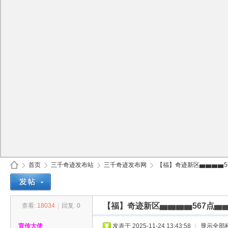
首页
三千奇迹发布站
三千奇迹发布网
【福】奇迹新区▅▅▅▅56
【福】奇迹新区▅▅▅▅567点▅
查看:
18034
|
回复:
0
30
»
›
›
›
宣传大使
发表于 2025-11-24 13:43:58
|
显示全部