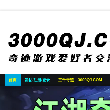
首页
发帖/注册/登录
三千奇迹：3000QJ.COM