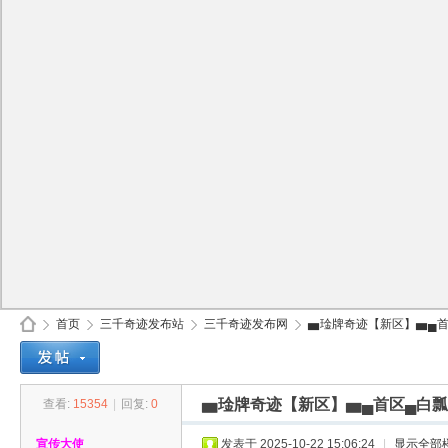
首页
三千奇迹发布站
三千奇迹发布网
▅琻牌奇迹【新区】▅▄首区
▅琻牌奇迹【新区】▅▄首区▄白瓢
查看:
15354
|
回复:
0
30
»
›
›
›
宣传大使
发表于 2025-10-22 15:06:24
|
显示全部