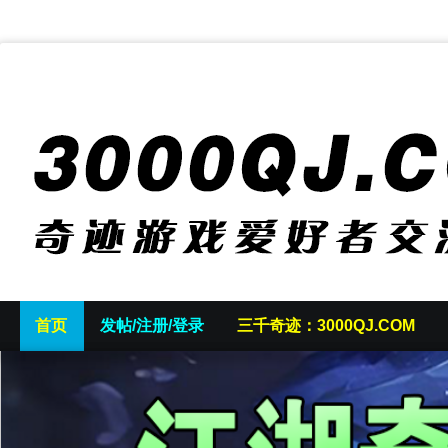
首页
发帖/注册/登录
三千奇迹：3000QJ.COM