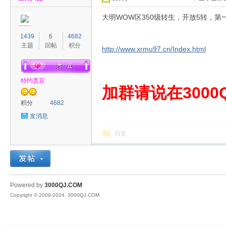
大明WOW区350级转生，开放5转，第一
1439
6
4682
主题
回帖
积分
http://www.xrmu97.cn/Index.html
特约贵宾
00
加群请说在3000Q
积分
4682
发消息
回复
QJ
Powered by
3000QJ.COM
Copyright © 2009-2024, 3000QJ.COM