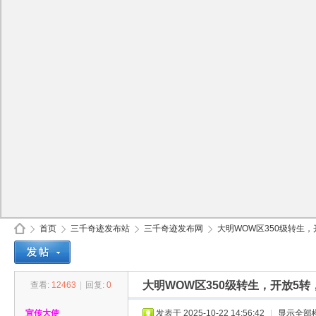
首页
三千奇迹发布站
三千奇迹发布网
大明WOW区350级转生，开
大明WOW区350级转生，开放5转
查看:
12463
|
回复:
0
30
»
›
›
›
宣传大使
发表于 2025-10-22 14:56:42
|
显示全部