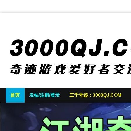
首页
发帖/注册/登录
三千奇迹：3000QJ.COM